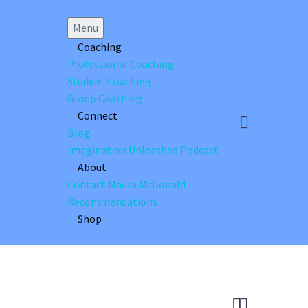
Menu
Coaching
Professional Coaching
Student Coaching
Group Coaching
Connect
Blog
Imagination Unleashed Podcast
About
Contact Maura McDonald
Recommendations
Shop

