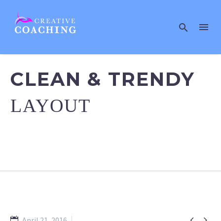
CLEAN & TRENDY
LAYOUT


April 21, 2016