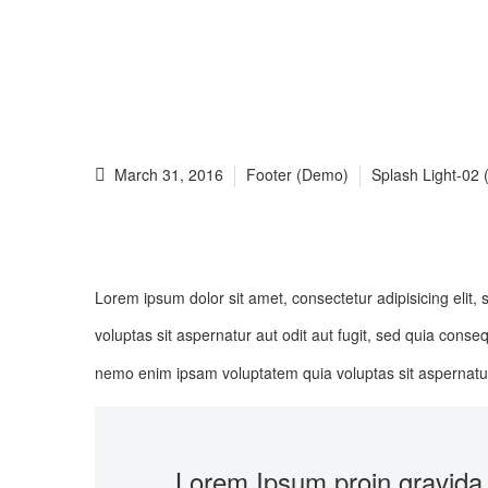
March 31, 2016
Footer (Demo)
Splash Light-02
Lorem ipsum dolor sit amet, consectetur adipisicing elit
voluptas sit aspernatur aut odit aut fugit, sed quia con
nemo enim ipsam voluptatem quia voluptas sit aspernatur
…Lorem Ipsum proin gravida nib