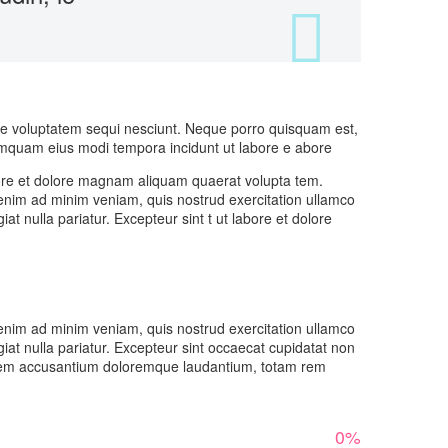
one voluptatem sequi nesciunt. Neque porro quisquam est,
numquam eius modi tempora incidunt ut labore e abore
abore et dolore magnam aliquam quaerat volupta tem.
 enim ad minim veniam, quis nostrud exercitation ullamco
at nulla pariatur. Excepteur sint t ut labore et dolore
 enim ad minim veniam, quis nostrud exercitation ullamco
giat nulla pariatur. Excepteur sint occaecat cupidatat non
uptatem accusantium doloremque laudantium, totam rem
0%