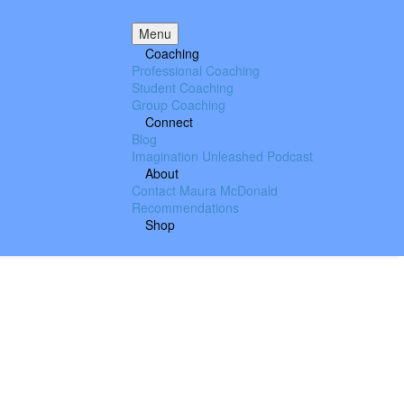
Menu
Coaching
Professional Coaching
Student Coaching
Group Coaching
Connect
Blog
Imagination Unleashed Podcast
About
Contact Maura McDonald
Recommendations
Shop