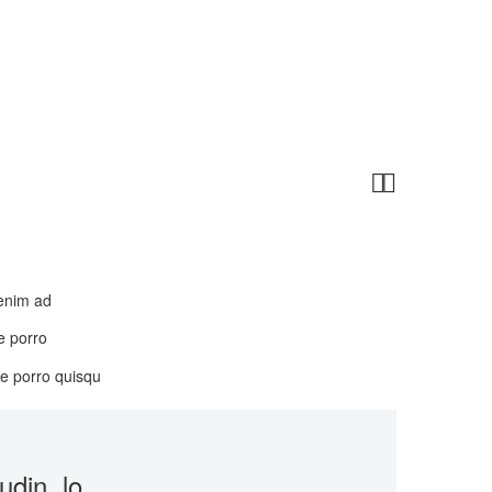


 enim ad
e porro
ue porro quisqu
udin, lo